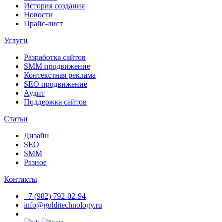
История создания
Новости
Прайс-лист
Услуги
Разработка сайтов
SMM продвижение
Контекстная реклама
SEO продвижение
Аудит
Поддержка сайтов
Статьи
Дизайн
SEO
SMM
Разное
Контакты
+7 (982) 792-02-94
info@golditechnology.ru