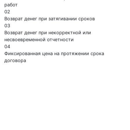
работ
02
Возврат денег при затягивании сроков
03
Возврат денег при некорректной или
несвоевременной отчетности
04
Фиксированная цена на протяжении срока
договора
Принципы
Успешного
продвижения
01
Обмен ссылками с группами/друзьями
02