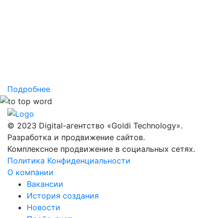
Заказывая услуги по созданию сайтов под ключ в нашем
агентстве, владельцы компаний ни на минуту не
сомневаются в своём решении, так как они знают, что
разработка интернет-ресурса окупится с лихвой через
короткое время. Вы можете без каких-либо опасений
доверить…
Подробнее
© 2023 Digital-агентство «Goldi Technology».
Разработка и продвижение сайтов.
Комплексное продвижение в социальных сетях.
Политика Конфиденциальности
О компании
Вакансии
История создания
Новости