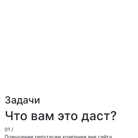
Баннеры-визитки
03
Темы в обсуждениях
04
Опросы
05
Создание мероприятий
06
Реклама в статусе
07
Новости в топе
08
Автопостинг на стене
Задачи
Что вам это даст?
01 /
Повышение репутации компании вне сайта