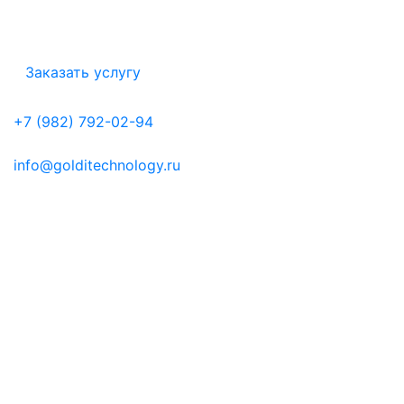
результат!
Заказать услугу
Бесплатно по России
+7 (982) 792-02-94
Напишите нам
info@golditechnology.ru
Digital-агентство «Goldi Technology»
Digital-агентство Goldi Technology основана не так
давно, но в нашем штате более 25 квалифицированных
сотрудников и собственный офис в центре города
Ижевкска ЦД-Сити.
Идеей создания агентства было создание уникального и
качественного продукта для клиента. Мы готовы
помочь развить Ваш бизнес в любом направлении
бизнеса.
Неограниченные возможности в бизнесе